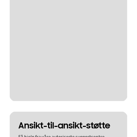
Ansikt-til-ansikt-støtte
Få hjelp fra våre autoriserte supportsentre