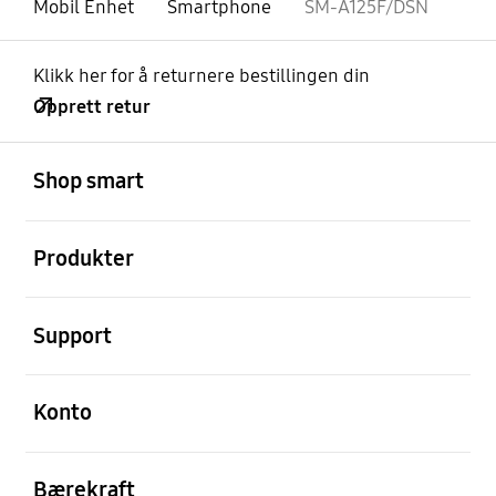
Mobil Enhet
Smartphone
SM-A125F/DSN
Klikk her for å returnere bestillingen din
Opprett retur
Åpen
Footer Navigation
Shop smart
Åpen
Produkter
Åpen
Support
Åpen
Konto
Åpen
Bærekraft