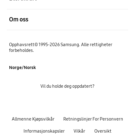
Åpen
Om oss
Opphavsrett© 1995-2026 Samsung. Alle rettigheter
forbeholdes.
Norge/Norsk
Vil du holde deg oppdatert?
Allmenne Kjøpsvilkår
Retningslinjer For Personvern
Informasjonskapsler
Vilkår
Oversikt