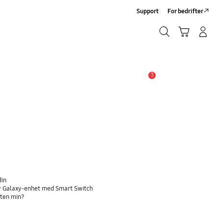
Support
For bedrifter
Søk
Handlevogn
Logg på/Registrer deg
Søk
3
Alarm
din
 ny Galaxy-enhet med Smart Switch
eten min?