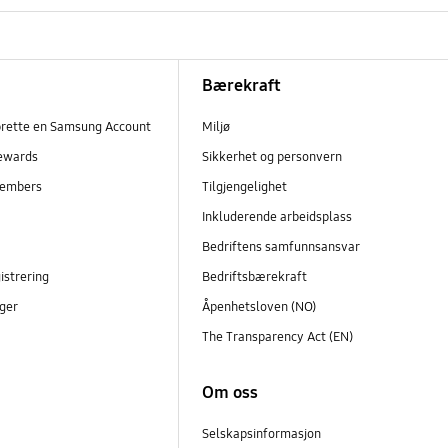
Bærekraft
prette en Samsung Account
Miljø
ewards
Sikkerhet og personvern
embers
Tilgjengelighet
r
Inkluderende arbeidsplass
Bedriftens samfunnsansvar
istrering
Bedriftsbærekraft
ger
Åpenhetsloven (NO)
The Transparency Act (EN)
Om oss
Selskapsinformasjon