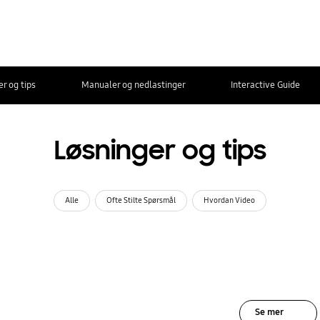
r og tips
Manualer og nedlastinger
Interactive Guide
Løsninger og tips
Alle
Ofte Stilte Spørsmål
Hvordan Video
Se mer