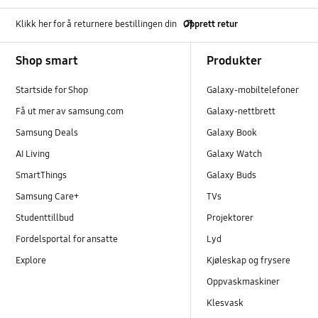
Klikk her for å returnere bestillingen din
Opprett retur
Footer Navigation
Shop smart
Produkter
Startside for Shop
Galaxy-mobiltelefoner
Få ut mer av samsung.com
Galaxy-nettbrett
Samsung Deals
Galaxy Book
AI Living
Galaxy Watch
SmartThings
Galaxy Buds
Samsung Care+
TVs
Studenttillbud
Projektorer
Fordelsportal for ansatte
Lyd
Explore
Kjøleskap og frysere
Oppvaskmaskiner
Klesvask