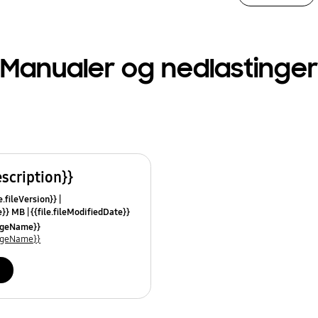
Manualer og nedlastinger
escription}}
e.fileVersion}}
ze}} MB
{{file.fileModifiedDate}}
mes}}
uageName}}
uageName}}