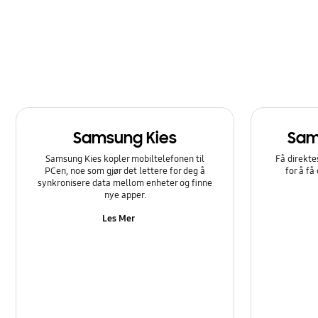
Nettverk og WiFi
Program
Programvareoppgradering
Samsung Apps
Samsung Kies
Sam
Sikkerhetskopi og gjenoppretting
Samsung Kies kopler mobiltelefonen til
Få direkte
Strøm
PCen, noe som gjør det lettere for deg å
for å få
synkronisere data mellom enheter og finne
nye apper.
Les Mer