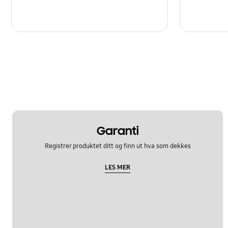
Garanti
Registrer produktet ditt og finn ut hva som dekkes
LES MER