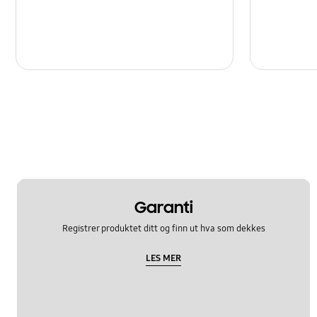
Nettverk og WiFi
Program
Programvareoppgradering
Samsung Apps
Sikkerhetskopi og gjenoppretting
Strøm
Garanti
Registrer produktet ditt og finn ut hva som dekkes
LES MER