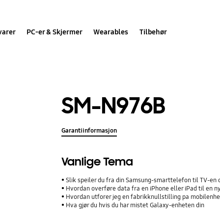
varer
PC-er & Skjermer
Wearables
Tilbehør
SM-N976B
Garantiinformasjon
Vanlige Tema
Slik speiler du fra din Samsung-smarttelefon til TV-en 
Hvordan overføre data fra en iPhone eller iPad til en
Hvordan utforer jeg en fabrikknullstilling pa mobilenh
Hva gjør du hvis du har mistet Galaxy-enheten din