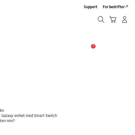
Support
For bedrifter
Søk
Handlevogn
Logg på/Registrer deg
Søk
3
Alarm
din
 ny Galaxy-enhet med Smart Switch
eten min?