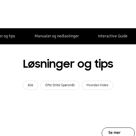
r og tips
Manualer og nedlastinger
Interactive Guide
Løsninger og tips
Alle
Ofte Stilte Spørsmål
Hvordan Video
Se mer