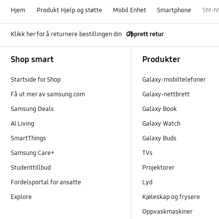
Hjem
Produkt Hjelp og støtte
Mobil Enhet
Smartphone
SM-N
Klikk her for å returnere bestillingen din
Opprett retur
Footer Navigation
Shop smart
Produkter
Startside for Shop
Galaxy-mobiltelefoner
Få ut mer av samsung.com
Galaxy-nettbrett
Samsung Deals
Galaxy Book
AI Living
Galaxy Watch
SmartThings
Galaxy Buds
Samsung Care+
TVs
Studenttillbud
Projektorer
Fordelsportal for ansatte
Lyd
Explore
Kjøleskap og frysere
Oppvaskmaskiner