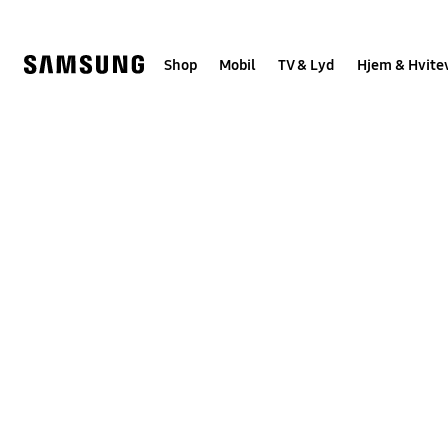
Skip
to
content
Shop
Mobil
TV & Lyd
Hjem & Hvite