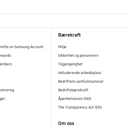
Bærekraft
prette en Samsung Account
Miljø
ewards
Sikkerhet og personvern
embers
Tilgjengelighet
r
Inkluderende arbeidsplass
Bedriftens samfunnsansvar
istrering
Bedriftsbærekraft
ger
Åpenhetsloven (NO)
The Transparency Act (EN)
Om oss