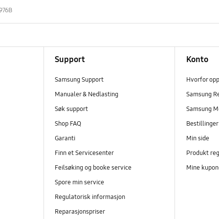
976B
Support
Konto
Samsung Support
Hvorfor op
Manualer & Nedlasting
Samsung R
Søk support
Samsung M
Shop FAQ
Bestillinge
Garanti
Min side
Finn et Servicesenter
Produkt reg
Feilsøking og booke service
Mine kupon
Spore min service
Regulatorisk informasjon
Reparasjonspriser