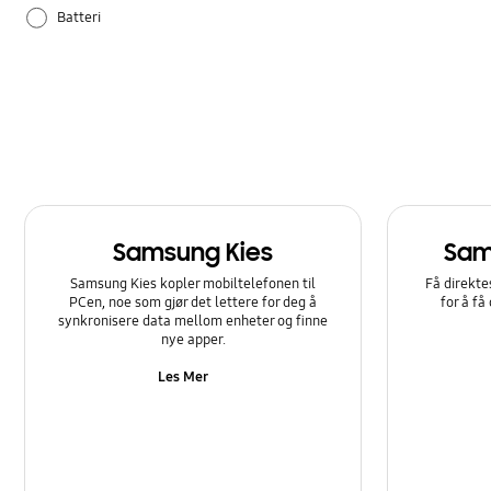
Batteri
Bluetooth
Bruksanvisning
Innstilling
Kamera
Samsung Kies
Sam
Kies/Smart Switch PC
Samsung Kies kopler mobiltelefonen til
Få direkte
PCen, noe som gjør det lettere for deg å
for å få
Lyd
synkronisere data mellom enheter og finne
nye apper.
Lås
Les Mer
Maskinvare
Multimedia