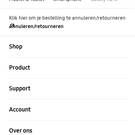
Klik hier om je bestelling te annuleren/retourneren
Annuleren/retourneren
Open
Footer Navigation
Shop
Open
Product
Open
Support
Open
Account
Open
Over ons