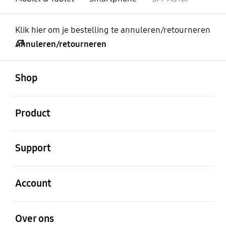
Klik hier om je bestelling te annuleren/retourneren
Annuleren/retourneren
Open
Footer Navigation
Shop
Open
Product
Open
Support
Open
Account
Open
Over ons