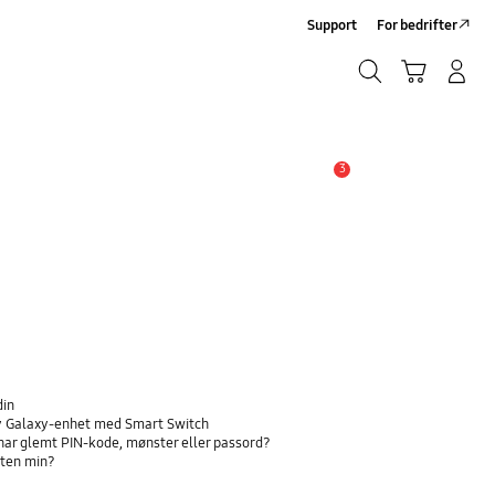
Support
For bedrifter
Søk
Handlevogn
Logg på/Registrer deg
Søk
3
Alarm
din
 ny Galaxy-enhet med Smart Switch
har glemt PIN-kode, mønster eller passord?
eten min?