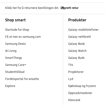
Klikk her for å returnere bestillingen din
Opprett retur
Footer Navigation
Shop smart
Produkter
Startside for Shop
Galaxy-mobiltelefoner
Få ut mer av samsung.com
Galaxy-nettbrett
Samsung Deals
Galaxy Book
AI Living
Galaxy Watch
SmartThings
Galaxy Buds
Samsung Care+
TVs
Studenttillbud
Projektorer
Fordelsportal for ansatte
Lyd
Explore
Kjøleskap og frysere
Oppvaskmaskiner
Klesvask