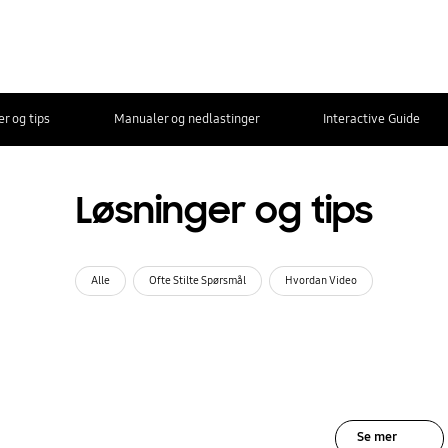
r og tips
Manualer og nedlastinger
Interactive Guide
Løsninger og tips
Alle
Ofte Stilte Spørsmål
Hvordan Video
Se mer