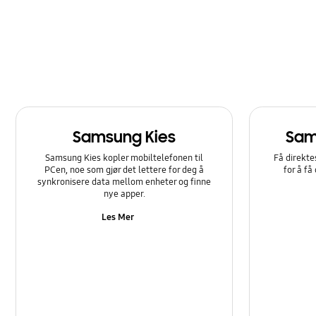
Nettverk og WiFi
Program
Programvareoppgradering
Samsung Apps
Samsung Kies
Sam
Sikkerhetskopi og gjenoppretting
Samsung Kies kopler mobiltelefonen til
Få direkte
Strøm
PCen, noe som gjør det lettere for deg å
for å få
synkronisere data mellom enheter og finne
nye apper.
Les Mer