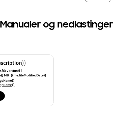
Manualer og nedlastinger
escription}}
e.fileVersion}}
ze}} MB
{{file.fileModifiedDate}}
mes}}
uageName}}
uageName}}