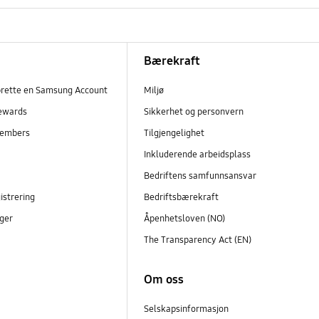
Bærekraft
prette en Samsung Account
Miljø
ewards
Sikkerhet og personvern
embers
Tilgjengelighet
r
Inkluderende arbeidsplass
Bedriftens samfunnsansvar
istrering
Bedriftsbærekraft
ger
Åpenhetsloven (NO)
The Transparency Act (EN)
Om oss
Selskapsinformasjon