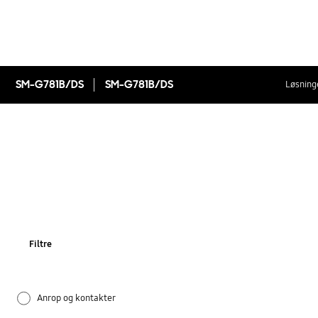
SM-G781B/DS
SM-G781B/DS
Løsninge
Filtre
Anrop og kontakter