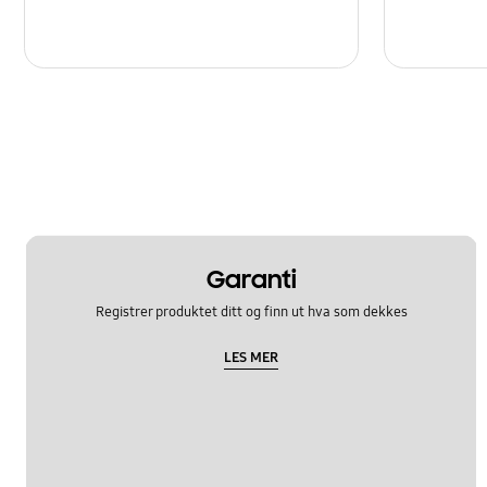
Garanti
Registrer produktet ditt og finn ut hva som dekkes
LES MER