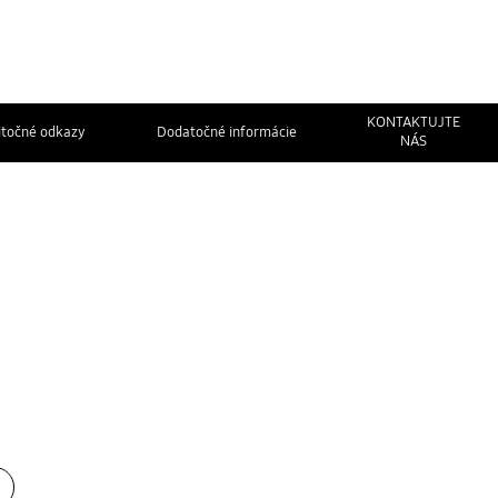
KONTAKTUJTE
itočné odkazy
Dodatočné informácie
NÁS