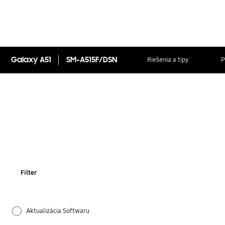
Galaxy A51
SM-A515F/DSN
Riešenia a tipy
P
Filter
Aktualizácia Softwaru