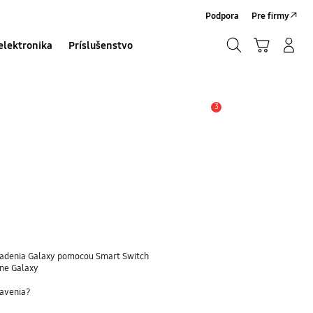
Podpora
Pre firmy
Hľadať
Košík
Prihlásiť sa/Registrovať
elektronika
Príslušenstvo
Hľadať
3
Upozornenie
riadenia Galaxy pomocou Smart Switch
óne Galaxy
tavenia?