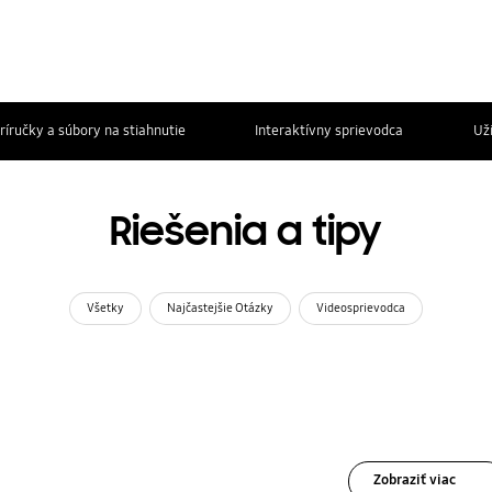
ríručky a súbory na stiahnutie
Interaktívny sprievodca
Už
Riešenia a tipy
Všetky
Najčastejšie Otázky
Videosprievodca
Zobraziť viac