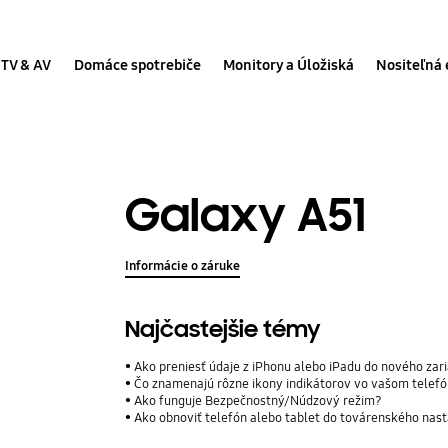
TV & AV
Domáce spotrebiče
Monitory a Úložiská
Nositeľná 
Galaxy A51
Informácie o záruke
Najčastejšie témy
Ako preniesť údaje z iPhonu alebo iPadu do nového za
Čo znamenajú rôzne ikony indikátorov vo vašom telef
Ako funguje Bezpečnostný/Núdzový režim?
Ako obnoviť telefón alebo tablet do továrenského nas