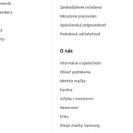
ewards
Zjednodušenie ovládania
embers
Inkluzívne pracovisko
y
Spoločenská zodpovednosť
ka
Podniková udržateľnosť
kty
O nás
Informácie o spoločnosti
Oblasť podnikania
Identita značky
Kariéra
Vzťahy s investormi
Newsroom
Etika
Dizajn značky Samsung