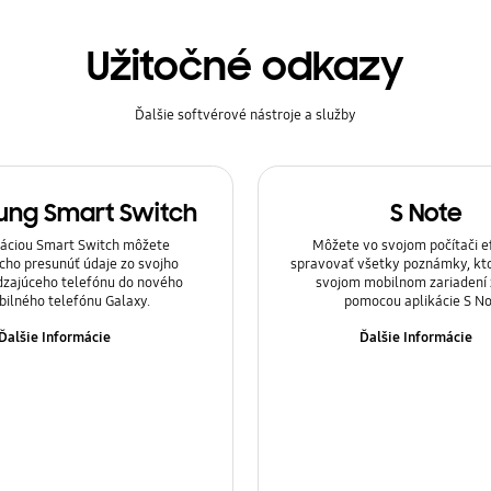
Užitočné odkazy
Ďalšie softvérové nástroje a služby
ng Smart Switch
S Note
káciou Smart Switch môžete
Môžete vo svojom počítači e
cho presunúť údaje zo svojho
spravovať všetky poznámky, kto
zajúceho telefónu do nového
svojom mobilnom zariadení 
ilného telefónu Galaxy.
pomocou aplikácie S No
Ďalšie Informácie
Ďalšie Informácie