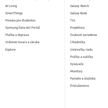
AI Living
Galaxy Watch
SmartThings
Galaxy Buds
Ponuka pre študentov
TVs
Samsung Data Act Portál
Projektory
Platba a doprava
Zvukové zariadenia
Vrátenie tovaru a záruka
Chladničky
Explore
Umývačky riadu
Práčky a sušičky
Vysávače
Monitory
Pamäte a úložiská
Príslušenstvo