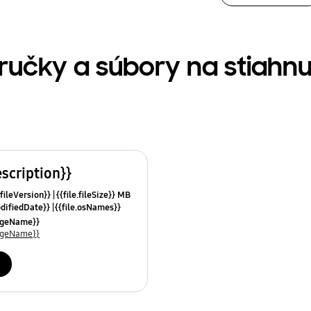
íručky a súbory na stiahnu
escription}}
.fileVersion}}
{{file.fileSize}} MB
odifiedDate}}
{{file.osNames}}
uageName}}
uageName}}