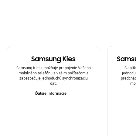
Samsung Apps
Sieť & WiFi
Správa
Volanie & Kontakty
Samsung Kies
Samsu
Zvuk
Samsung Kies umožňuje prepojenie Vašeho
S apli
Záloha & Obnovenie
mobilného telefónu s Vašim počítačom a
jednodu
zabezpečuje jednoduchú synchronizáciu
predchád
dát.
mob
Zámok
Ďalšie Informácie