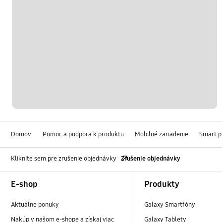
Domov
Pomoc a podpora k produktu
Mobilné zariadenie
Smart 
Kliknite sem pre zrušenie objednávky
Zrušenie objednávky
Footer Navigation
E-shop
Produkty
Aktuálne ponuky
Galaxy Smartfóny
Nakúp v našom e-shope a získaj viac
Galaxy Tablety