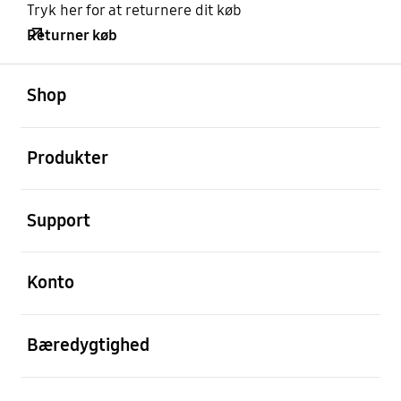
Tryk her for at returnere dit køb
Returner køb
Åben
Footer Navigation
Shop
Åben
Produkter
Åben
Support
Åben
Konto
Åben
Bæredygtighed
Åben