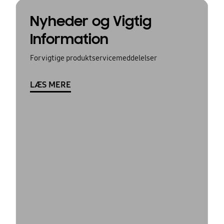
Nyheder og Vigtig
Information
For vigtige produktservicemeddelelser
LÆS MERE