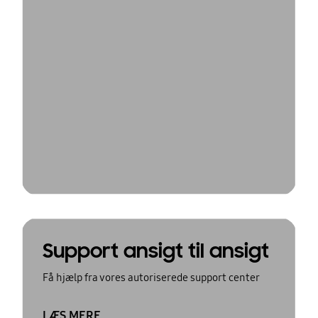
Support ansigt til ansigt
Få hjælp fra vores autoriserede support center
LÆS MERE