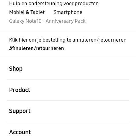
Hulp en ondersteuning voor producten
Mobiel & Tablet
Smartphone
Galaxy Note10+ Anniversary Pack
Klik hier om je bestelling te annuleren/retourneren
Annuleren/retourneren
Open
Footer Navigation
Shop
Open
Product
Open
Support
Open
Account