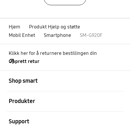
Hjem
Produkt Hjelp og støtte
Mobil Enhet
Smartphone
SM-G920F
Klikk her for å returnere bestillingen din
Opprett retur
Åpen
Footer Navigation
Shop smart
Åpen
Produkter
Åpen
Support