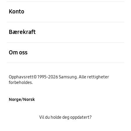
Åpen
Konto
Åpen
Bærekraft
Åpen
Om oss
Opphavsrett© 1995-2026 Samsung. Alle rettigheter
forbeholdes.
Norge/Norsk
Vil du holde deg oppdatert?