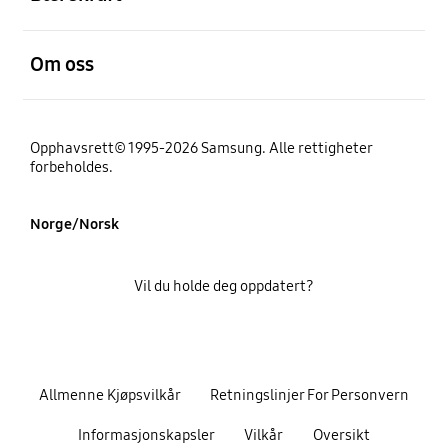
Åpen
Om oss
Opphavsrett© 1995-2026 Samsung. Alle rettigheter
forbeholdes.
Norge/Norsk
Vil du holde deg oppdatert?
Allmenne Kjøpsvilkår
Retningslinjer For Personvern
Informasjonskapsler
Vilkår
Oversikt