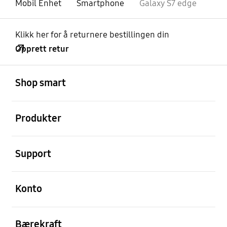
Mobil Enhet
Smartphone
Galaxy S7 edge
Klikk her for å returnere bestillingen din
Opprett retur
Åpen
Footer Navigation
Shop smart
Åpen
Produkter
Åpen
Support
Åpen
Konto
Åpen
Bærekraft