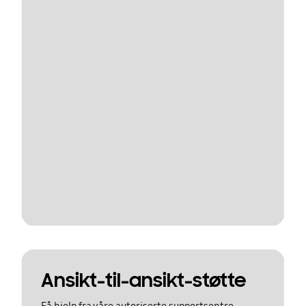
Ansikt-til-ansikt-støtte
Få hjelp fra våre autoriserte supportsentre