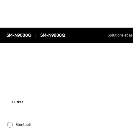
SM-N9000Q
SM-N9000Q
Solutions et a
Filtrer
Bluetooth