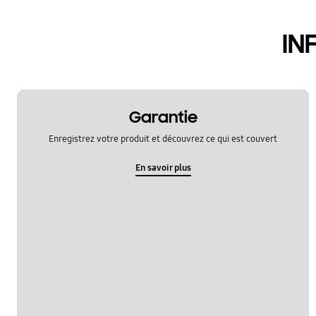
hardware
IN
le fonctionement
multimedia
samsung apps
Garantie
sns
Enregistrez votre produit et découvrez ce qui est couvert
verrouiller
En savoir plus