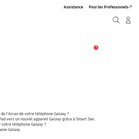
Assistance
Pour les Professionels
Rechercher
Connexion/Sign-Up
Rechercher
3
Alerte
 de l'écran de votre téléphone Galaxy ?
 vers un nouvel appareil Galaxy grâce à Smart Switch ?
r votre téléphone Galaxy ?
phone Galaxy