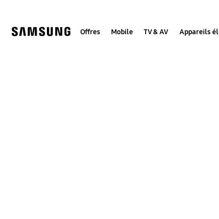
Skip
to
content
Offres
Mobile
TV & AV
Appareils é