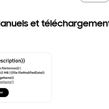
anuels et téléchargemen
escription}}
e.fileVersion}}
ze}} MB
{{file.fileModifiedDate}}
mes}}
uageName}}
uageName}}
ger