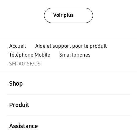
Voir plus
Accueil
Aide et support pour le produit
Téléphone Mobile
Smartphones
SM-A015F/DS
ouvert
Footer Navigation
Shop
ouvert
Produit
ouvert
Assistance