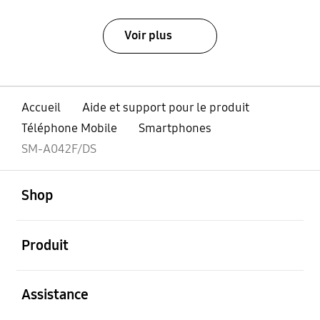
Voir plus
Accueil
Aide et support pour le produit
Téléphone Mobile
Smartphones
SM-A042F/DS
ouvert
Footer Navigation
Shop
ouvert
Produit
ouvert
Assistance