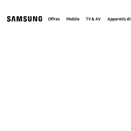
Skip
to
content
Offres
Mobile
TV & AV
Appareils é