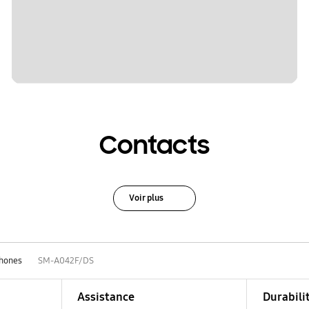
Contacts
Voir plus
hones
SM-A042F/DS
Assistance
Durabili