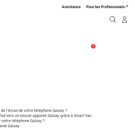
Assistance
Pour les Professionels
Rechercher
Connexion/Sign-Up
Rechercher
3
Alerte
 de l'écran de votre téléphone Galaxy ?
 vers un nouvel appareil Galaxy grâce à Smart Switch ?
r votre téléphone Galaxy ?
phone Galaxy