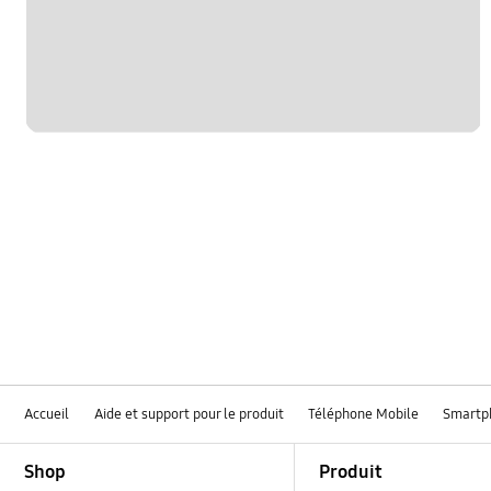
hardware
le fonctionement
multimedia
samsung apps
sns
verrouiller
Accueil
Aide et support pour le produit
Téléphone Mobile
Smartp
Footer Navigation
Shop
Produit