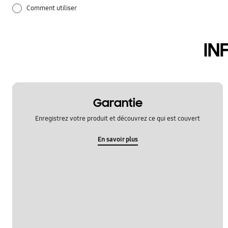
Comment utiliser
Mise à jour logicielle
IN
Réglages
Réseau et WiFi
Sauvegarde et restauration
Garantie
Enregistrez votre produit et découvrez ce qui est couvert
application
En savoir plus
appeler et communiquer
audio
batterie
camera