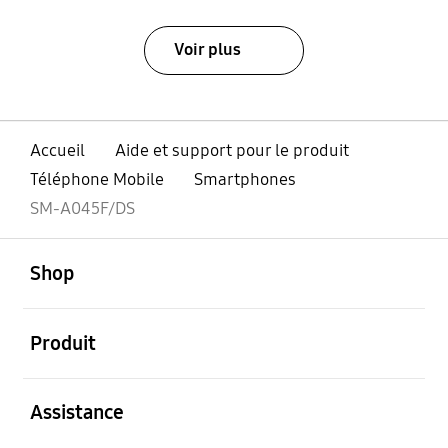
Voir plus
Accueil
Aide et support pour le produit
Téléphone Mobile
Smartphones
SM-A045F/DS
ouvert
Footer Navigation
Shop
ouvert
Produit
ouvert
Assistance