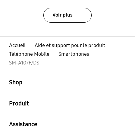
Voir plus
Accueil
Aide et support pour le produit
Téléphone Mobile
Smartphones
SM-A107F/DS
ouvert
Footer Navigation
Shop
ouvert
Produit
ouvert
Assistance