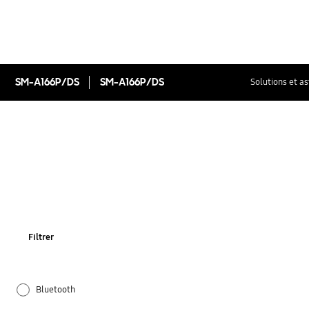
SM-A166P/DS
SM-A166P/DS
Solutions et a
Filtrer
Bluetooth