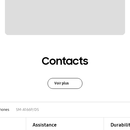
Contacts
Voir plus
hones
SM-A166P/DS
Assistance
Durabili