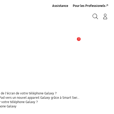
Assistance
Pour les Professionels
Rechercher
Connexion/Sign-Up
Rechercher
3
Alerte
 de l'écran de votre téléphone Galaxy ?
 vers un nouvel appareil Galaxy grâce à Smart Switch ?
r votre téléphone Galaxy ?
phone Galaxy