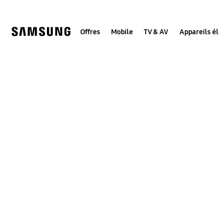
Skip
to
content
Offres
Mobile
TV & AV
Appareils é