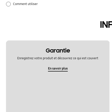
Comment utiliser
Mise à jour logicielle
IN
Réglages
Réseau et WiFi
Sauvegarde et restauration
Garantie
Enregistrez votre produit et découvrez ce qui est couvert
application
En savoir plus
appeler et communiquer
audio
batterie
camera