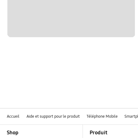
hardware
le fonctionement
multimedia
samsung apps
sns
verrouiller
Accueil
Aide et support pour le produit
Téléphone Mobile
Smartp
Footer Navigation
Shop
Produit