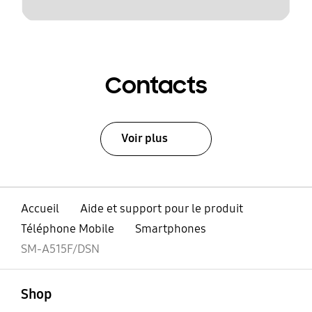
Contacts
Voir plus
Accueil
Aide et support pour le produit
Téléphone Mobile
Smartphones
SM-A515F/DSN
ouvert
Footer Navigation
Shop