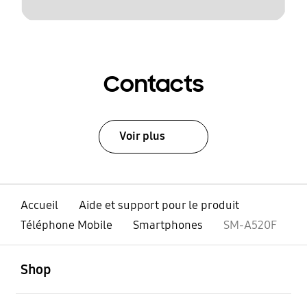
Contacts
Voir plus
Accueil
Aide et support pour le produit
Téléphone Mobile
Smartphones
SM-A520F
ouvert
Footer Navigation
Shop
ouvert