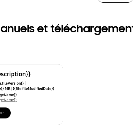
anuels et téléchargemen
escription}}
e.fileVersion}}
ze}} MB
{{file.fileModifiedDate}}
mes}}
uageName}}
uageName}}
ger