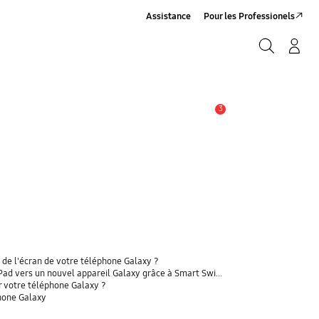
Assistance
Pour les Professionels
Rechercher
Connexion/Sign-Up
Rechercher
3
Alerte
 de l'écran de votre téléphone Galaxy ?
 vers un nouvel appareil Galaxy grâce à Smart Switch ?
r votre téléphone Galaxy ?
phone Galaxy