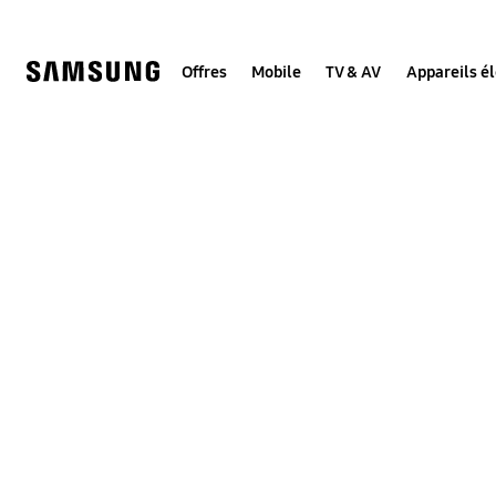
Skip
to
content
Offres
Mobile
TV & AV
Appareils é