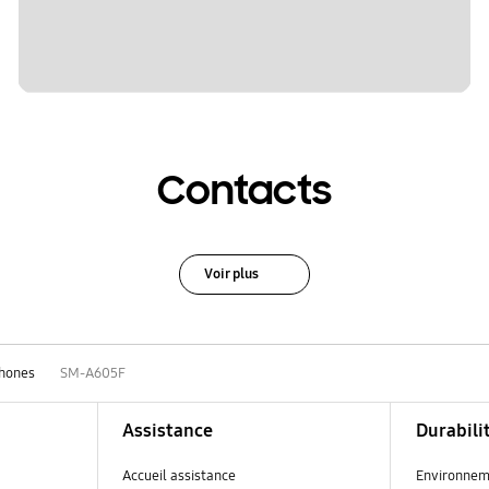
Contacts
Voir plus
hones
SM-A605F
Assistance
Durabili
Accueil assistance
Environnem