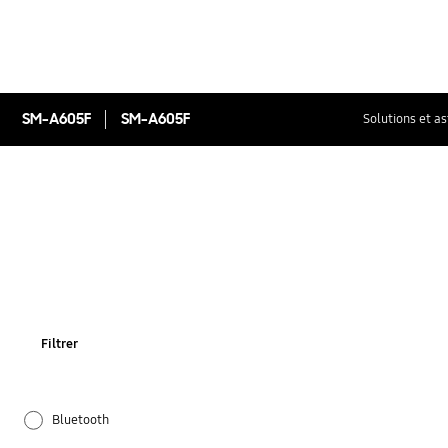
SM-A605F
SM-A605F
Solutions et a
Filtrer
Bluetooth