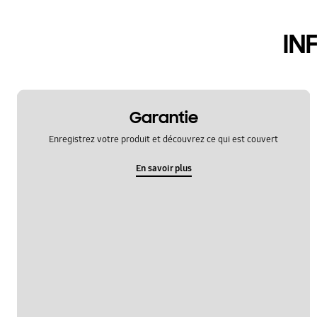
hardware
IN
le fonctionement
multimedia
samsung apps
Garantie
sns
Enregistrez votre produit et découvrez ce qui est couvert
verrouiller
En savoir plus