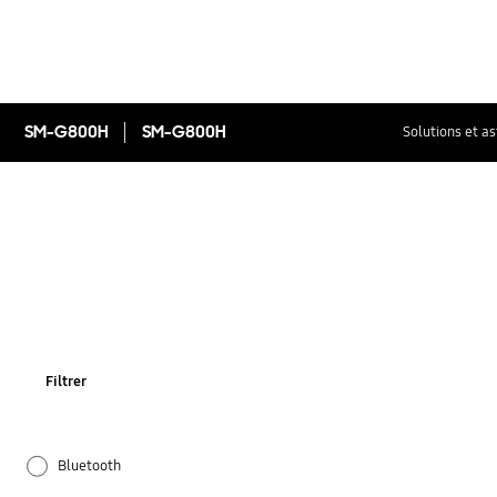
SM-G800H
SM-G800H
Solutions et a
Filtrer
Bluetooth