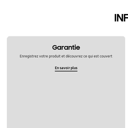
hardware
IN
le fonctionement
multimedia
samsung apps
Garantie
sns
Enregistrez votre produit et découvrez ce qui est couvert
verrouiller
En savoir plus