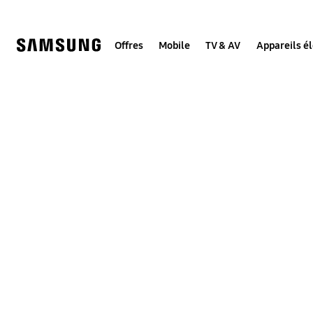
Skip
to
content
Offres
Mobile
TV & AV
Appareils é