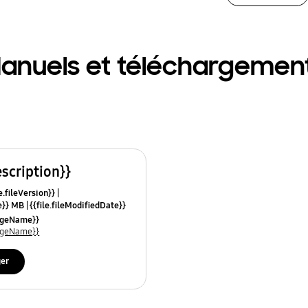
anuels et téléchargemen
escription}}
e.fileVersion}}
ze}} MB
{{file.fileModifiedDate}}
mes}}
uageName}}
uageName}}
ger