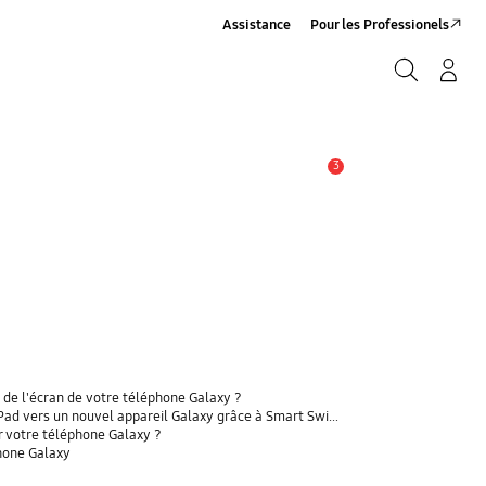
Assistance
Pour les Professionels
Rechercher
Connexion/Sign-Up
Rechercher
3
Alerte
 de l'écran de votre téléphone Galaxy ?
 vers un nouvel appareil Galaxy grâce à Smart Switch ?
r votre téléphone Galaxy ?
phone Galaxy