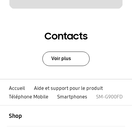
Contacts
Voir plus
Accueil
Aide et support pour le produit
Téléphone Mobile
Smartphones
SM-G900FD
ouvert
Footer Navigation
Shop
ouvert