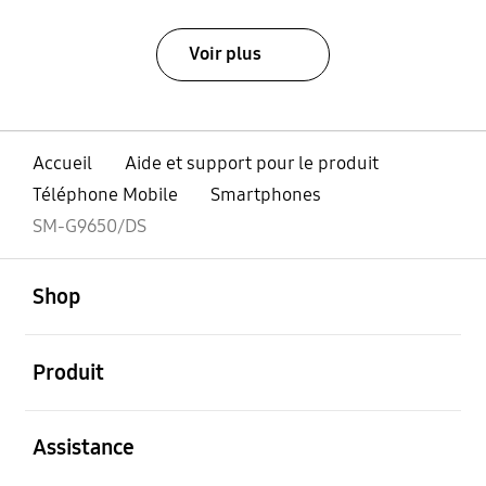
Voir plus
Accueil
Aide et support pour le produit
Téléphone Mobile
Smartphones
SM-G9650/DS
ouvert
Footer Navigation
Shop
ouvert
Produit
ouvert
Assistance