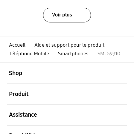
Voir plus
Accueil
Aide et support pour le produit
Téléphone Mobile
Smartphones
SM-G9910
ouvert
Footer Navigation
Shop
ouvert
Produit
ouvert
Assistance
ouvert