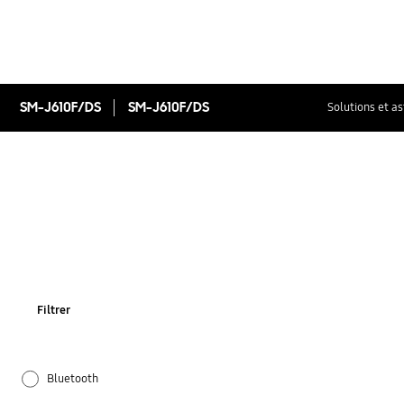
SM-J610F/DS
SM-J610F/DS
Solutions et a
Filtrer
Bluetooth