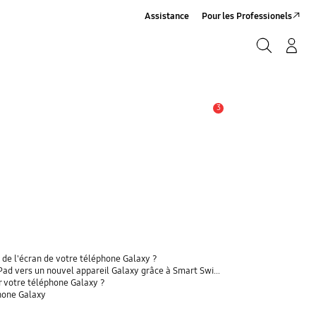
Assistance
Pour les Professionels
Rechercher
Connexion/Sign-Up
Rechercher
3
Alerte
 de l'écran de votre téléphone Galaxy ?
 vers un nouvel appareil Galaxy grâce à Smart Switch ?
r votre téléphone Galaxy ?
phone Galaxy