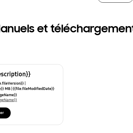
anuels et téléchargemen
escription}}
e.fileVersion}}
ze}} MB
{{file.fileModifiedDate}}
mes}}
uageName}}
uageName}}
ger