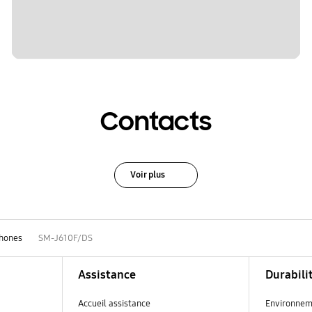
Contacts
Voir plus
hones
SM-J610F/DS
Assistance
Durabili
Accueil assistance
Environnem