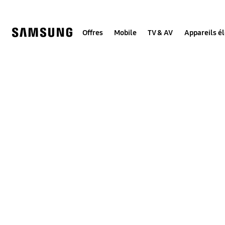
Skip
to
content
Offres
Mobile
TV & AV
Appareils é