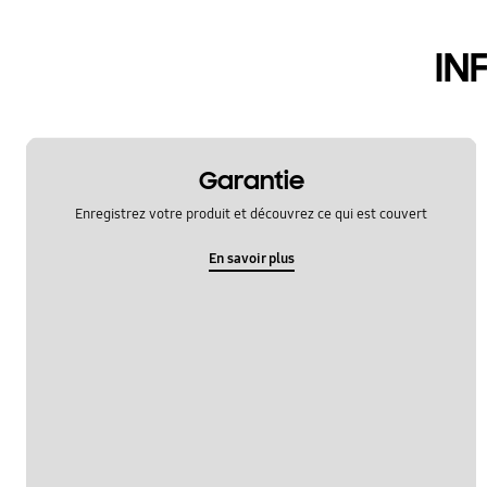
hardware
IN
le fonctionement
multimedia
samsung apps
Garantie
sns
Enregistrez votre produit et découvrez ce qui est couvert
verrouiller
En savoir plus