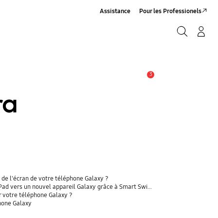
Assistance
Pour les Professionels
Rechercher
Connexion/Sign-Up
Rechercher
3
Alerte
ra
 de l'écran de votre téléphone Galaxy ?
 vers un nouvel appareil Galaxy grâce à Smart Switch ?
r votre téléphone Galaxy ?
phone Galaxy