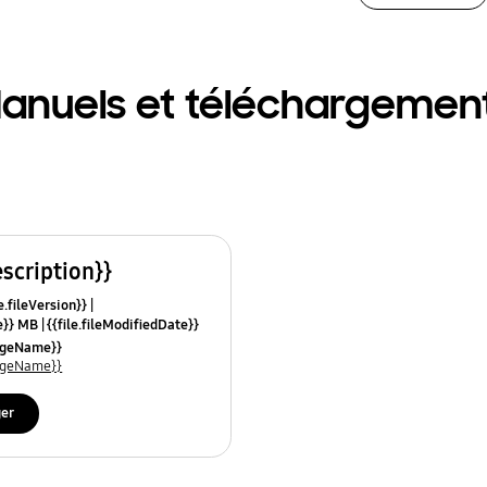
anuels et téléchargemen
escription}}
e.fileVersion}}
ze}} MB
{{file.fileModifiedDate}}
mes}}
uageName}}
uageName}}
ger