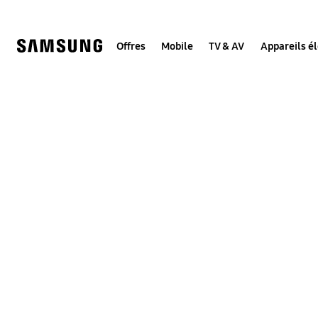
Skip
to
content
Offres
Mobile
TV & AV
Appareils é