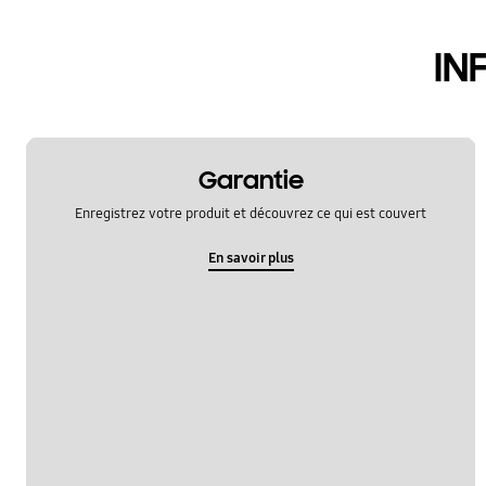
hardware
IN
le fonctionement
multimedia
samsung apps
Garantie
sns
Enregistrez votre produit et découvrez ce qui est couvert
verrouiller
En savoir plus