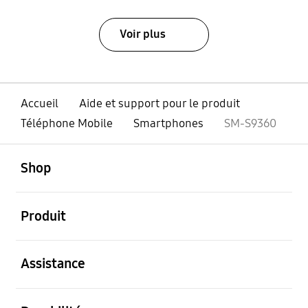
Voir plus
Accueil
Aide et support pour le produit
Téléphone Mobile
Smartphones
SM-S9360
ouvert
Footer Navigation
Shop
ouvert
Produit
ouvert
Assistance
ouvert