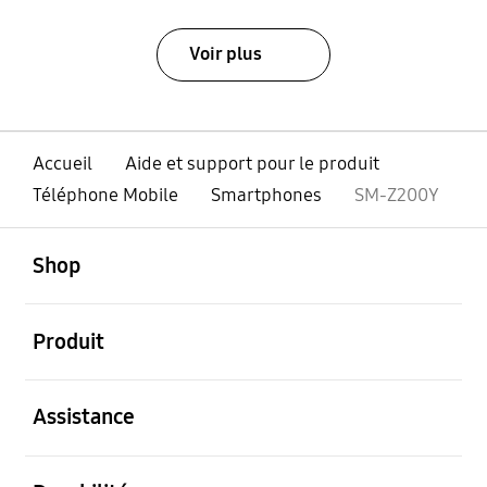
Voir plus
Accueil
Aide et support pour le produit
Téléphone Mobile
Smartphones
SM-Z200Y
ouvert
Footer Navigation
Shop
ouvert
Produit
ouvert
Assistance
ouvert