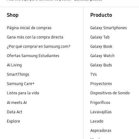
Footer Navigation
Shop
Producto
Página inicial de compras
Galaxy Smartphones
Gana más con la compra directa
Galaxy Tab
¿Por qué comprar en Samsung.com?
Galaxy Book
Ofertas Samsung Estudiantes
Galaxy Watch
AI Living
Galaxy Buds
SmartThings
TVs
Samsung Care+
Proyectores
Listos para la vida
Dispositivos de Sonido
AI meets AI
Frigoríficos
Data Act
Lavavajillas
Explore
Lavado
Aspiradoras