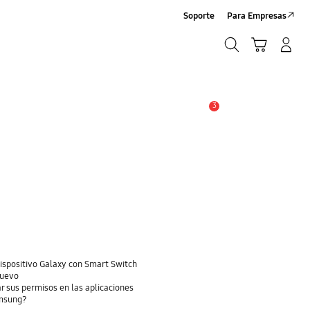
Soporte
Para Empresas
Buscar
Carrito
Iniciar sesión/Crear cuenta
Buscar
3
Alerta
dispositivo Galaxy con Smart Switch
nuevo
r sus permisos en las aplicaciones
amsung?