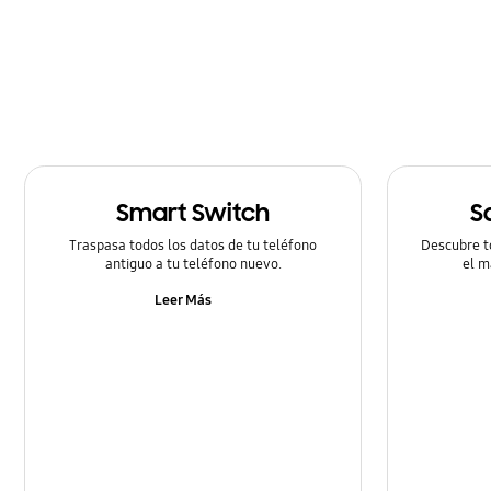
Cómo utilizar
Hardware
Llamada & contactos
Mensaje
Smart Switch
S
Multimedia
Traspasa todos los datos de tu teléfono
Descubre t
Redes & Wifi
antiguo a tu teléfono nuevo.
el m
Leer Más
Redes Sociales