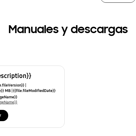
Manuales y descargas
escription}}
e.fileVersion}}
ze}} MB
{{file.fileModifiedDate}}
mes}}
uageName}}
uageName}}
r