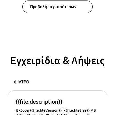
Προβολή περισσότερων
Εγχειρίδια & Λήψεις
ΦΙΛΤΡΟ
{{file.description}}
Έκδοση {{file.fileVersion}}
{{file.fileSize}} MB