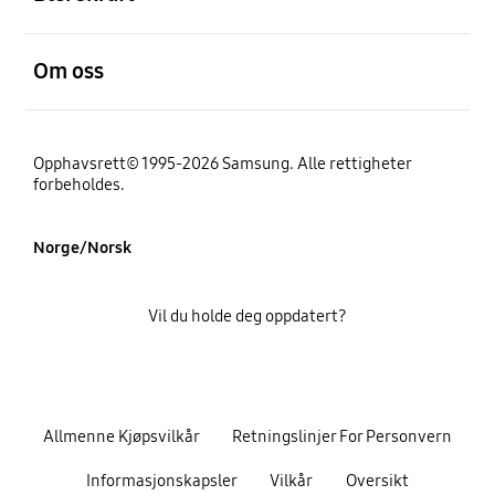
Åpen
Om oss
Opphavsrett© 1995-2026 Samsung. Alle rettigheter
forbeholdes.
Norge/Norsk
Vil du holde deg oppdatert?
Allmenne Kjøpsvilkår
Retningslinjer For Personvern
Informasjonskapsler
Vilkår
Oversikt