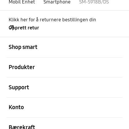
Mobil Enhet
Smartphone
SM-S918B/DS
Klikk her for å returnere bestillingen din
Opprett retur
Åpen
Footer Navigation
Shop smart
Åpen
Produkter
Åpen
Support
Åpen
Konto
Åpen
Bærekraft