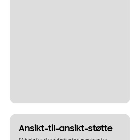
Ansikt-til-ansikt-støtte
Få hjelp fra våre autoriserte supportsentre