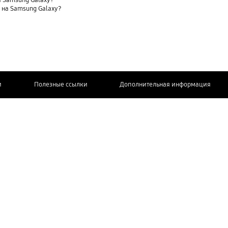
 Samsung Galaxy?
t) на Samsung Galaxy?
и
Полезные ссылки
Дополнительная информация
СВЯЖИТЕСЬ
С НАМИ