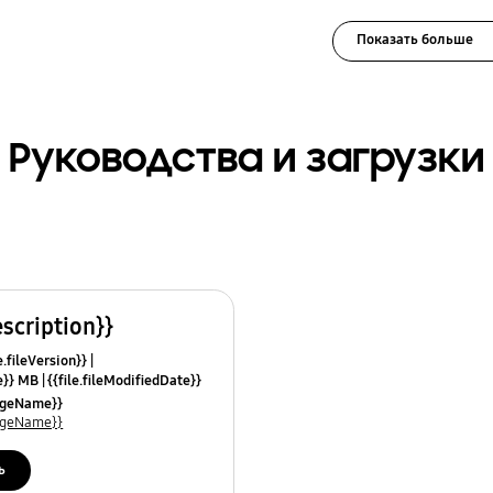
Показать больше
Руководства и загрузки
escription}}
e.fileVersion}}
ze}} MB
{{file.fileModifiedDate}}
mes}}
uageName}}
uageName}}
ь