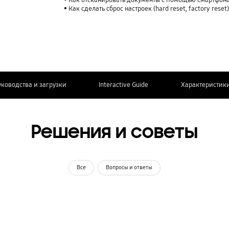
Как отсканировать документы с помощью смартфона
Как сделать сброс настроек (hard reset, factory rese
уководства и загрузки
Interactive Guide
Характеристик
Решения и советы
Все
Вопросы и ответы