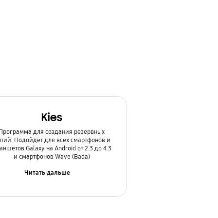
Kies
Программа для создания резервных
пий. Подойдет для всех смартфонов и
аншетов Galaxy на Android от 2.3 до 4.3
и смартфонов Wave (Bada)
Читать дальше