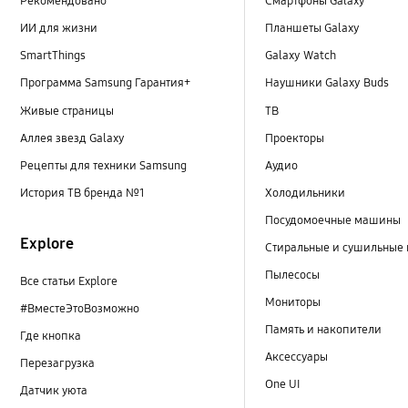
Рекомендовано
Смартфоны Galaxy
ИИ для жизни
Планшеты Galaxy
SmartThings
Galaxy Watch
Программа Samsung Гарантия+
Наушники Galaxy Buds
Живые страницы
ТВ
Аллея звезд Galaxy
Проекторы
Рецепты для техники Samsung
Аудио
История ТВ бренда №1
Холодильники
Посудомоечные машины
Explore
Стиральные и сушильные
Пылесосы
Все статьи Explore
Мониторы
#ВместеЭтоВозможно
Память и накопители
Где кнопка
Аксессуары
Перезагрузка
One UI
Датчик уюта