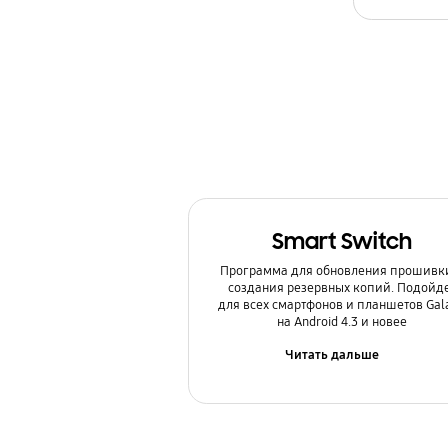
Камера
Копия данных / Восстановление
Мультимедийный контент
Настройка
Обновление
Smart Switch
Питание / Зарядка
Программа для обновления прошивк
Приложения
создания резервных копий. Подойд
для всех смартфонов и планшетов Gal
на Android 4.3 и новее
Связь / Сеть / Звонки
Читать дальше
Сообщения / Почта
Спецификации / Функции