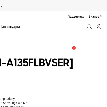
Продолжить
ru
Закрыть
Поддержка
Бизнес
Поиск
Вход/Регистрация
Аксессуары
Поиск
3
Оповещение
M-A135FLBVSER]
sung Galaxy?
ый Samsung Galaxy?