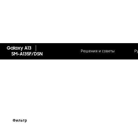
Galaxy A13
Решения и советы
Р
SM-A135F/DSN
Фильтр