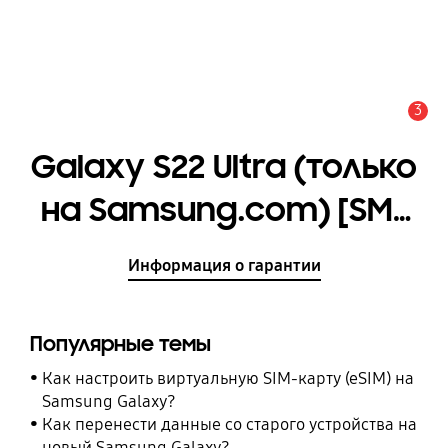
3
Оповещение
Galaxy S22 Ultra (только
на Samsung.com) [SM-
S908BLBHSER]
Информация о гарантии
Популярные темы
Как настроить виртуальную SIM-карту (eSIM) на
Samsung Galaxy?
Как перенести данные со старого устройства на
новый Samsung Galaxy?