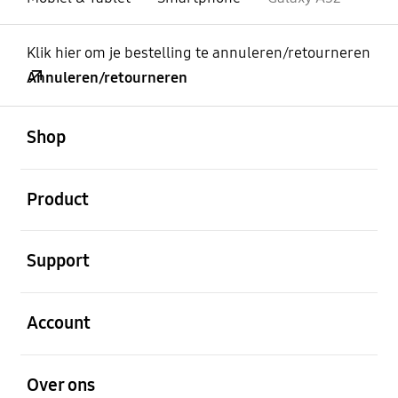
Klik hier om je bestelling te annuleren/retourneren
Annuleren/retourneren
Open
Footer Navigation
Shop
Open
Product
Open
Support
Open
Account
Open
Over ons