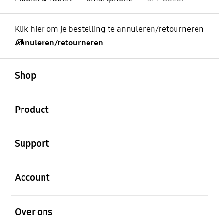
Klik hier om je bestelling te annuleren/retourneren
Annuleren/retourneren
Open
Footer Navigation
Shop
Open
Product
Open
Support
Open
Account
Open
Over ons