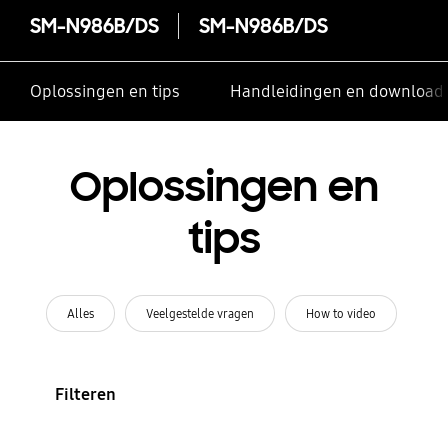
SM-N986B/DS
SM-N986B/DS
Oplossingen en tips
Handleidingen en download
Oplossingen en
tips
Alles
Veelgestelde vragen
How to video
Filteren