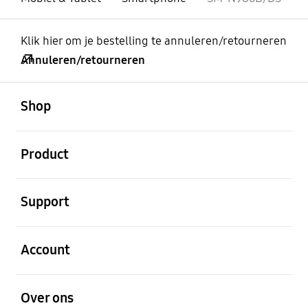
Klik hier om je bestelling te annuleren/retourneren
Annuleren/retourneren
Open
Footer Navigation
Shop
Open
Product
Open
Support
Open
Account
Open
Over ons