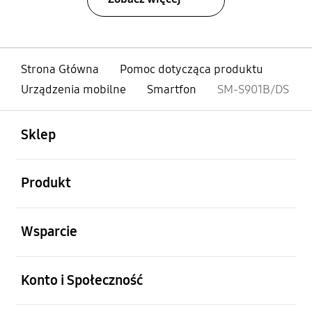
Strona Główna
Pomoc dotycząca produktu
Urządzenia mobilne
Smartfon
SM-S901B/DS
otwarty
Footer Navigation
Sklep
otwarty
Produkt
otwarty
Wsparcie
otwarty
Konto i Społeczność
otwarty