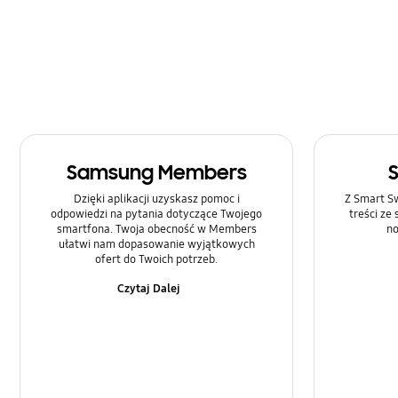
Rozmowa i Kontakty
SNS
Samsung Apps
Sieć i WiFi
Samsung Members
Sprzęt
Dzięki aplikacji uzyskasz pomoc i
Z Smart Sw
Ustawienia
odpowiedzi na pytania dotyczące Twojego
treści ze
smartfona. Twoja obecność w Members
no
ułatwi nam dopasowanie wyjątkowych
Zasilanie
ofert do Twoich potrzeb.
Czytaj Dalej