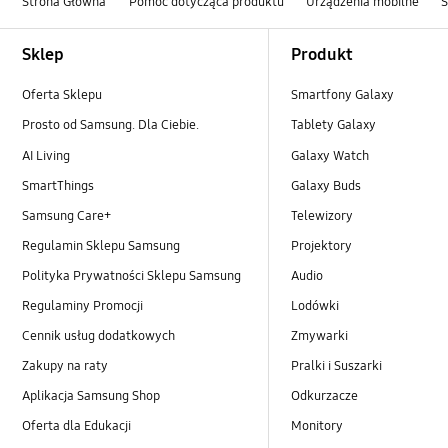
Strona Główna
Pomoc dotycząca produktu
Urządzenia mobilne
Footer Navigation
Sklep
Produkt
Oferta Sklepu
Smartfony Galaxy
Prosto od Samsung. Dla Ciebie.
Tablety Galaxy
AI Living
Galaxy Watch
SmartThings
Galaxy Buds
Samsung Care+
Telewizory
Regulamin Sklepu Samsung
Projektory
Polityka Prywatności Sklepu Samsung
Audio
Regulaminy Promocji
Lodówki
Cennik usług dodatkowych
Zmywarki
Zakupy na raty
Pralki i Suszarki
Aplikacja Samsung Shop
Odkurzacze
Oferta dla Edukacji
Monitory