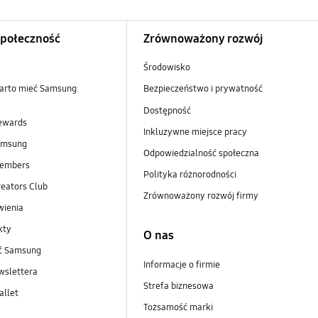
Społeczność
Zrównoważony rozwój
Środowisko
arto mieć Samsung
Bezpieczeństwo i prywatność
Dostępność
ewards
Inkluzywne miejsce pracy
amsung
Odpowiedzialność społeczna
embers
Polityka różnorodności
eators Club
Zrównoważony rozwój firmy
wienia
kty
O nas
ść Samsung
Informacje o firmie
wslettera
Strefa biznesowa
llet
Tożsamość marki