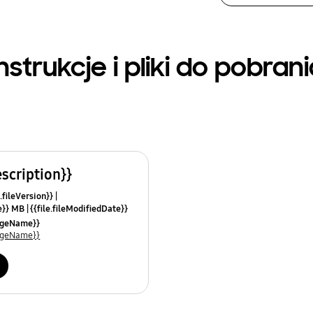
nstrukcje i pliki do pobran
escription}}
.fileVersion}}
ze}} MB
{{file.fileModifiedDate}}
mes}}
uageName}}
uageName}}