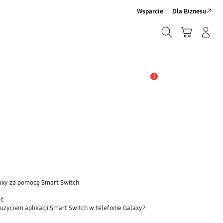
Wsparcie
Dla Biznesu
Szukaj
Koszyk
Zaloguj się/Zarejestruj
Szukaj
3
Uwaga
laxy za pomocą Smart Switch
ać
użyciem aplikacji Smart Switch w telefonie Galaxy?