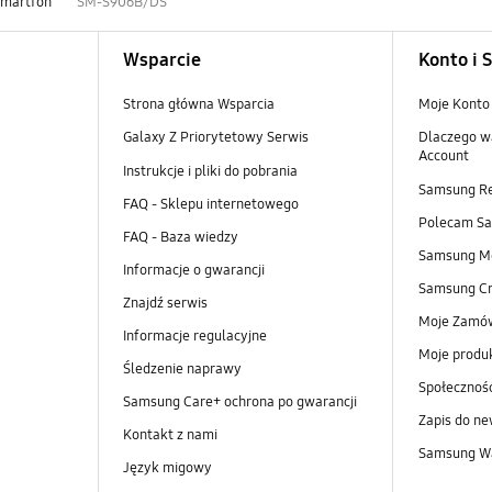
Smartfon
SM-S906B/DS
Wsparcie
Konto i 
Strona główna Wsparcia
Moje Konto
Galaxy Z Priorytetowy Serwis
Dlaczego w
Account
Instrukcje i pliki do pobrania
Samsung R
FAQ - Sklepu internetowego
Polecam S
FAQ - Baza wiedzy
Samsung M
Informacje o gwarancji
Samsung Cr
Znajdź serwis
Moje Zamó
Informacje regulacyjne
Moje produ
Śledzenie naprawy
Społeczno
Samsung Care+ ochrona po gwarancji
Zapis do ne
Kontakt z nami
Samsung Wa
Język migowy