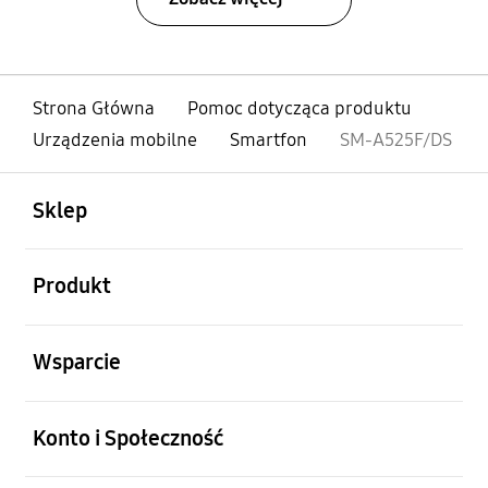
Strona Główna
Pomoc dotycząca produktu
Urządzenia mobilne
Smartfon
SM-A525F/DS
otwarty
Footer Navigation
Sklep
otwarty
Produkt
otwarty
Wsparcie
otwarty
Konto i Społeczność
otwarty