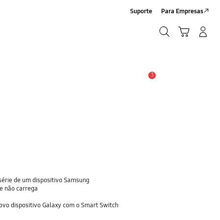
Suporte
Para Empresas
Pesquisar
Carrinho
Iniciar sessão/Criar conta
Pesquisar
3
Aviso
série de um dispositivo Samsung
 e não carrega
ovo dispositivo Galaxy com o Smart Switch