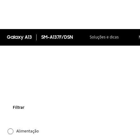
Galaxy A13
SM-A137F/DSN
Soluções e dicas
Filtrar
Alimentação