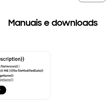
Manuais e downloads
escription}}
.fileVersion}}
ze}} MB
{{file.fileModifiedDate}}
mes}}
uageName}}
uageName}}
r