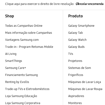
Clique aqui para exercer o direito de livre resolução
Cancelar encomenda
Footer Navigation
Shop
Produto
Todas as Campanhas Online
Galaxy Smartphone
Mais informação sobre Campanhas
Galaxy Tab
Vantagens Samsung.com
Galaxy Watch
Trade-in - Program Retomas Mobile
Galaxy Buds
AI Living
TVs
SmartThings
Projetores
Samsung Care+
Sistemas de Som
Financiamento Samsung
Frigoríficos
Renting by Evollis
Máquinas de Lavar Loiça
Trade-up TVs e Eletrodomésticos
Máquinas de Lavar Roupa
Loja Samsung Educação
Aspiradores
Loja Samsung Corporativa
Monitores