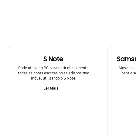
Hardware
Mensagem
Multimédia
Rede e WiFi
S Note
Samsu
Samsung Apps
Pode utilizar o PC para gerir eficazmente
Mover os 
Sites de Redes Sociais
todas as notas escritas no seu dispositivo
para o s
móvel utilizando o S Note.
Áudio
Ler Mais