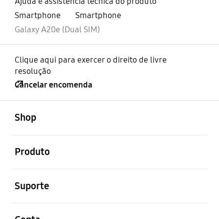
Ajuda e assistência técnica do produto
Smartphone
Smartphone
Galaxy A20e (Dual SIM)
Clique aqui para exercer o direito de livre
resolução
Cancelar encomenda
abrir
Footer Navigation
Shop
abrir
Produto
abrir
Suporte
abrir