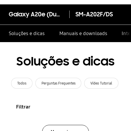
Galaxy A20e (Dual SIM)
SM-A202F/DS
Soluções e dicas
Manuais e downloads
Inte
Soluções e dicas
Todos
Perguntas Frequentes
Vídeo Tutorial
Filtrar