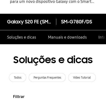
para um novo dispositivo Galaxy com o Smart
Switch
Galaxy S20 FE (SM-G780F)
SM-G780F/DS
Soluções e dicas
Manuais e downloads
Inte
Soluções e dicas
Todos
Perguntas Frequentes
Vídeo Tutorial
Filtrar