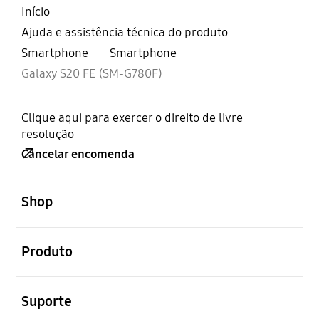
Início
Ajuda e assistência técnica do produto
Smartphone
Smartphone
Galaxy S20 FE (SM-G780F)
Clique aqui para exercer o direito de livre
resolução
Cancelar encomenda
abrir
Footer Navigation
Shop
abrir
Produto
abrir
Suporte