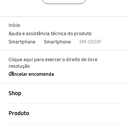
Início
Ajuda e assistência técnica do produto
Smartphone
Smartphone
SM-G920F
Clique aqui para exercer o direito de livre
resolução
Cancelar encomenda
abrir
Footer Navigation
Shop
abrir
Produto
abrir