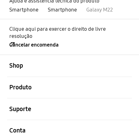
Ajuda e assistência técnica do produto
Smartphone
Smartphone
Galaxy M22
Clique aqui para exercer o direito de livre
resolução
Cancelar encomenda
abrir
Footer Navigation
Shop
abrir
Produto
abrir
Suporte
abrir
Conta