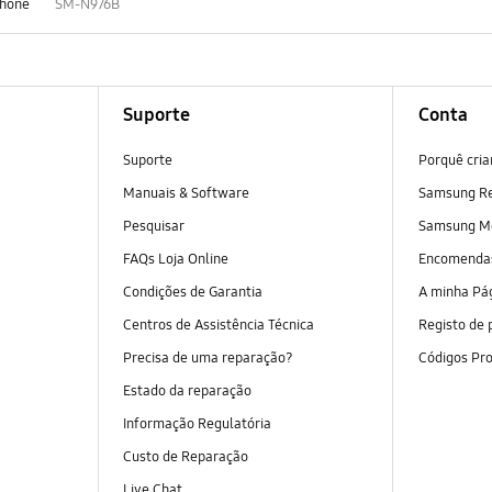
hone
SM-N976B
Suporte
Conta
Suporte
Porquê cri
Manuais & Software
Samsung R
Pesquisar
Samsung M
FAQs Loja Online
Encomend
Condições de Garantia
A minha Pá
Centros de Assistência Técnica
Registo de 
Precisa de uma reparação?
Códigos Pr
Estado da reparação
Informação Regulatória
Custo de Reparação
Live Chat