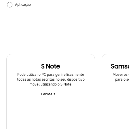
Aplicação
Atualização de Software
Backup e Restauro
Bateria
Bloqueio
S Note
Samsu
Bluetooth
Pode utilizar o PC para gerir eficazmente
Mover os 
todas as notas escritas no seu dispositivo
para o s
Chamadas e Contactos
móvel utilizando o S Note.
Como usar
Ler Mais
Configuração
Câmara