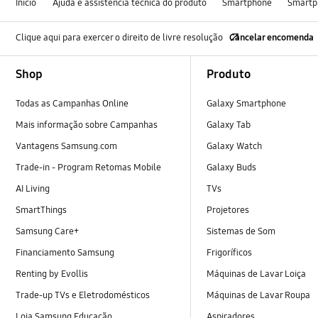
Início
Ajuda e assistência técnica do produto
Smartphone
Smartp
Clique aqui para exercer o direito de livre resolução
Cancelar encomenda
Footer Navigation
Shop
Produto
Todas as Campanhas Online
Galaxy Smartphone
Mais informação sobre Campanhas
Galaxy Tab
Vantagens Samsung.com
Galaxy Watch
Trade-in - Program Retomas Mobile
Galaxy Buds
AI Living
TVs
SmartThings
Projetores
Samsung Care+
Sistemas de Som
Financiamento Samsung
Frigoríficos
Renting by Evollis
Máquinas de Lavar Loiça
Trade-up TVs e Eletrodomésticos
Máquinas de Lavar Roupa
Loja Samsung Educação
Aspiradores