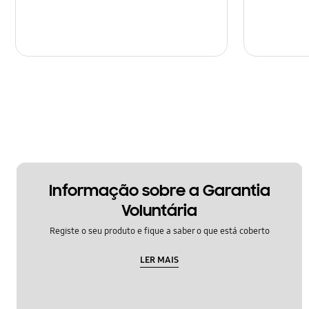
Hardware
Mensagem
Multimédia
Rede e WiFi
Samsung Apps
Sites de Redes Sociais
Informação sobre a Garantia
Áudio
Voluntária
Registe o seu produto e fique a saber o que está coberto
LER MAIS