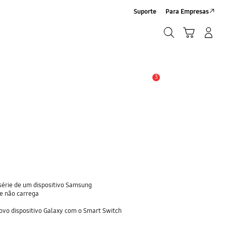
Suporte
Para Empresas
Pesquisar
Carrinho
Iniciar sessão/Criar conta
Pesquisar
3
Aviso
série de um dispositivo Samsung
 e não carrega
ovo dispositivo Galaxy com o Smart Switch