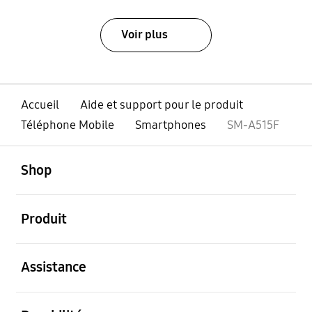
Voir plus
Accueil
Aide et support pour le produit
Téléphone Mobile
Smartphones
SM-A515F
ouvert
Footer Navigation
Shop
ouvert
Produit
ouvert
Assistance
ouvert