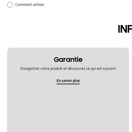
Comment utiliser
Mise à jour logicielle
IN
Réglages
Réseau et WiFi
Sauvegarde et restauration
Garantie
Enregistrez votre produit et découvrez ce qui est couvert
application
En savoir plus
appeler et communiquer
audio
batterie
camera