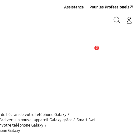
Assistance
Pour les Professionels
Rechercher
Connexion/Sign-Up
Rechercher
3
Alerte
 de l'écran de votre téléphone Galaxy ?
 vers un nouvel appareil Galaxy grâce à Smart Switch ?
r votre téléphone Galaxy ?
phone Galaxy