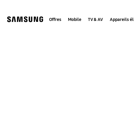
Skip
to
content
Offres
Mobile
TV & AV
Appareils é