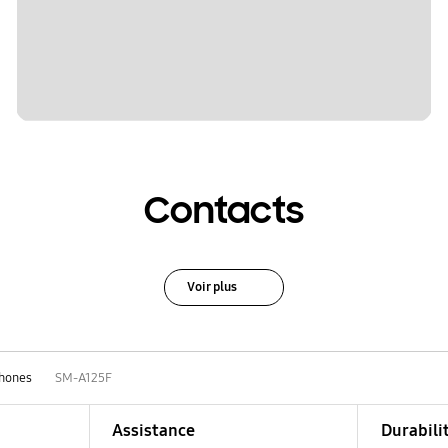
Contacts
Voir plus
hones
SM-A125F
Assistance
Durabili