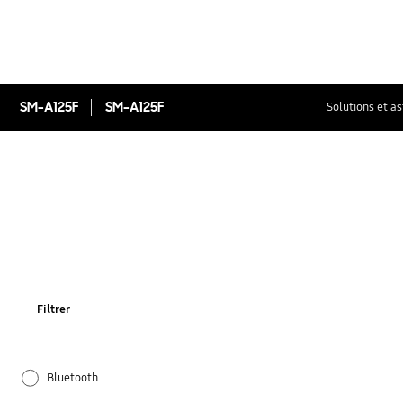
SM-A125F
SM-A125F
Solutions et a
Filtrer
Bluetooth