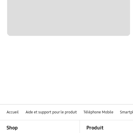
hardware
le fonctionement
multimedia
samsung apps
sns
verrouiller
Accueil
Aide et support pour le produit
Téléphone Mobile
Smartp
Footer Navigation
Shop
Produit