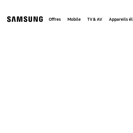
Skip
to
content
Offres
Mobile
TV & AV
Appareils é