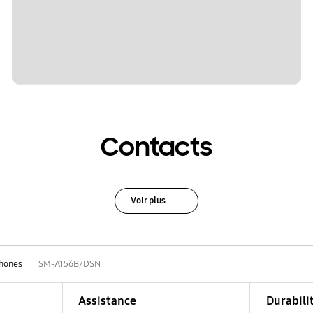
Contacts
Voir plus
hones
SM-A156B/DSN
Assistance
Durabili