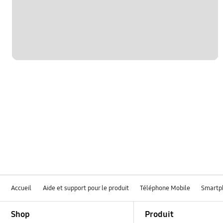
hardware
le fonctionement
multimedia
samsung apps
sns
verrouiller
Accueil
Aide et support pour le produit
Téléphone Mobile
Smartp
Footer Navigation
Shop
Produit