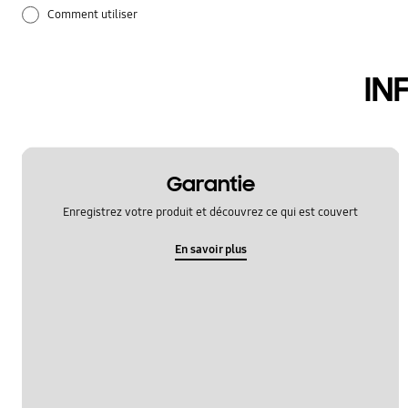
Comment utiliser
Mise à jour logicielle
IN
Réglages
Réseau et WiFi
Sauvegarde et restauration
Garantie
Enregistrez votre produit et découvrez ce qui est couvert
application
En savoir plus
appeler et communiquer
audio
batterie
camera