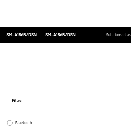
SM-A156B/DSN
SM-A156B/DSN
Solutions et a
Filtrer
Bluetooth