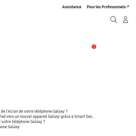
Assistance
Pour les Professionels
Rechercher
Connexion/Sign-Up
Rechercher
3
Alerte
 de l'écran de votre téléphone Galaxy ?
 vers un nouvel appareil Galaxy grâce à Smart Switch ?
r votre téléphone Galaxy ?
phone Galaxy