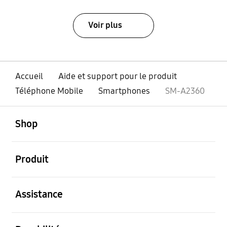
Voir plus
Accueil
Aide et support pour le produit
Téléphone Mobile
Smartphones
SM-A2360
ouvert
Footer Navigation
Shop
ouvert
Produit
ouvert
Assistance
ouvert